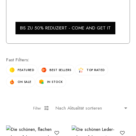
BIS ZU 50% REDUZIERT - COME AND GET IT
Fast Filters:
FEATURED
BEST SELLERS
TOP RATED
ON SALE
IN STOCK
Filter