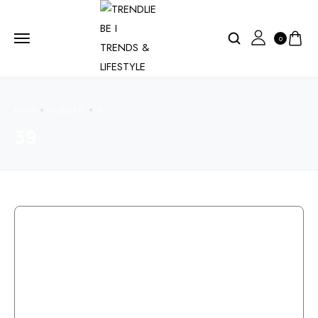
0
HOME
PRODUKTE
39
39
BIG SALE % EXKLUSIV BEI TRENDLIEBE
Make your life comfortable!