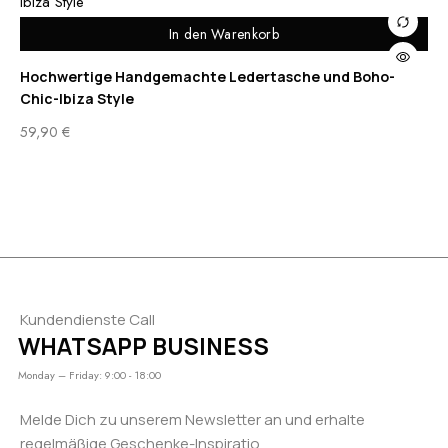
In den Warenkorb
Hochwertige Handgemachte Ledertasche und Boho-
Ge
Chic-Ibiza Style
el
59,90
€
11
Kundendienste Call
WHATSAPP BUSINESS
Monday – Friday: 9:00 - 18:00
Melde Dich zu unserem Newsletter an und erhalte
regelmäßige Geschenke-Inspiratio