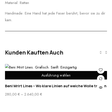
Material: Rattan
Handmade: Eine Hand hat jede Faser berührt, bevor sie zu dir
kam.
Kunden Kauften Auch
Ausführung wählen
Beni Mrirt Lines – Wo klare Linien auf weiche Wolle treffen
BE
280,00
€
–
2.640,00
€
BE
1.