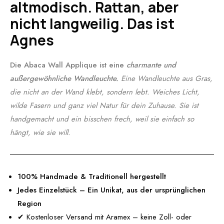
altmodisch. Rattan, aber
nicht langweilig. Das ist
Agnes
Die Abaca Wall Applique ist eine
charmante und
außergewöhnliche Wandleuchte.
Eine Wandleuchte aus Gras,
die nicht an der Wand klebt, sondern lebt. Weiches Licht,
wilde Fasern und ganz viel Natur für dein Zuhause. Sie ist
handgemacht und ein bisschen frech, weil sie einfach so
hängt, wie sie will.
100% Handmade & Traditionell hergestellt
Jedes Einzelstück – Ein Unikat, aus der ursprünglichen
Region
✔
Kostenloser Versand mit Aramex – keine Zoll- oder