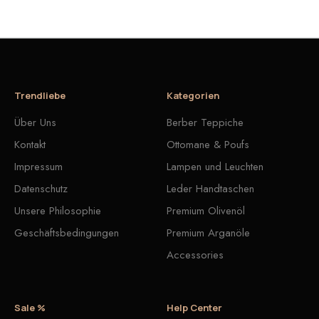
Trendliebe
Kategorien
Über Uns
Berber Teppiche
Kontakt
Ottomane & Poufs
Impressum
Lampen und Leuchten
Datenschutz
Leder Handtaschen
Unsere Philosophie
Premium Olivenöl
Geschäftsbedingungen
Premium Arganöle
Accessories
Sale %
Help Center