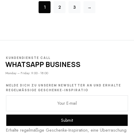
1
2
3
→
KUNDENDIENSTE CALL
WHATSAPP BUSINESS
Monday – Friday: 9:00 - 18:00
MELDE DICH ZU UNSEREM NEWSLETTER AN UND ERHALTE
REGELMÄSSIGE GESCHENKE-INSPIRATIO
Submit
Erhalte regelmäßige Geschenke-Inspiration, eine Überraschung