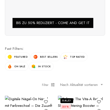
BIS ZU 50% REDUZIERT - COME AND GET IT
Fast Filters:
FEATURED
BEST SELLERS
TOP RATED
ON SALE
IN STOCK
Nach Aktualität sortieren
Filter
SALE!
25%