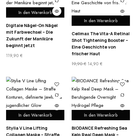
In den Warenkorb
In den Warenkorb
Digitale Nägel-On Nägel
mit Farbwechsel – Die
Celimax The Vita-A Retinal
Zukunft der Maniküre
Shot Tightening Booster –
beginnt jetzt
Eine Geschichte von
frischer Haut
119,90
€
19,90
€
14,90
€
In den Warenkorb
In den Warenkorb
Stylia V Line Lifting
BIODANCE Refreshing Sea
Collagen Maske – Straffe
Kelp Real Deep Mask –