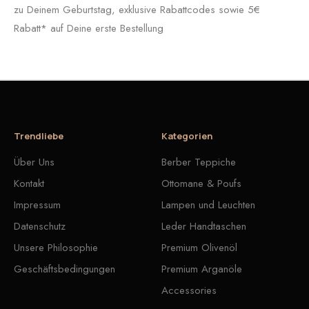
zu Deinem Geburtstag, exklusive Rabattcodes sowie 5€
Rabatt* auf Deine erste Bestellung
Trendliebe
Kategorien
Über Uns
Berber Teppiche
Kontakt
Ottomane & Poufs
Impressum
Lampen und Leuchten
Datenschutz
Leder Handtaschen
Unsere Philosophie
Premium Olivenöl
Geschäftsbedingungen
Premium Arganöle
Accessories