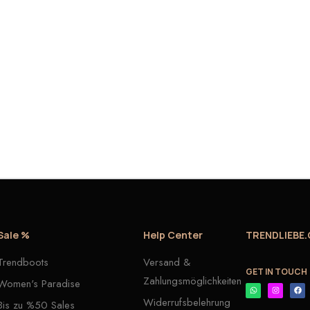
Sale %
Help Center
TRENDLIEBE
Trendboots
Versand &
GET IN TOUCH
Zahlungsmöglichkeiten
Women's Paradise
Widerrufsbelehrung
Bis zu %50 Sales