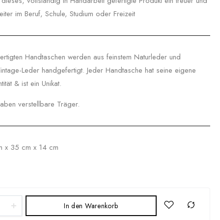
 dieses, vollständig in Handarbeit gefertigte Produkt ein treuer und
leiter im Beruf, Schule, Studium oder Freizeit
ertigten Handtaschen werden aus feinstem Naturleder und
intage-Leder handgefertigt. Jeder Handtasche hat seine eigene
tität & ist ein Unikat.
aben verstellbare Träger.
m x 35 cm x 14 cm
In den Warenkorb