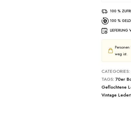
100 % ZUFR
100 % GELD
LIEFERUNG 
Personen 
weg ist.
CATEGORIES:
TAGS:
70er B
Geflochtene L
Vintage Leder