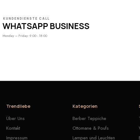
KUNDENDIENSTE CALL
WHATSAPP BUSINESS
Monday – Friday: 9:00 - 18:00
Trendliebe
Kategorien
Über Uns
Berber Teppiche
Kontakt
Ottomane & Poufs
Impressum
Lampen und Leuchten