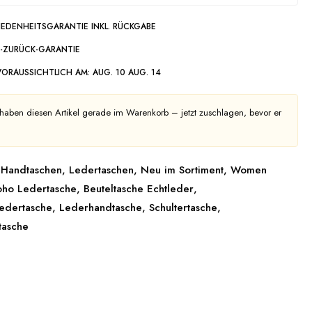
IEDENHEITSGARANTIE INKL. RÜCKGABE
-ZURÜCK-GARANTIE
VORAUSSICHTLICH AM:
AUG. 10 AUG. 14
haben diesen Artikel gerade im Warenkorb – jetzt zuschlagen, bevor er
Handtaschen
,
Ledertaschen
,
Neu im Sortiment
,
Women
oho Ledertasche
,
Beuteltasche Echtleder
,
edertasche
,
Lederhandtasche
,
Schultertasche
,
tasche