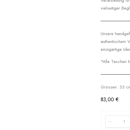
Verarbeitung ist
vielseitiger Beg
Unsere handgef
authentischem V
einzigartige Iden
*Alle Taschen h
Grössen: 33 c
83,00
€