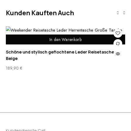
Kunden Kauften Auch
In den Warenkorb
Schöne und stylisch geflochtene Leder Reisetasche
Beige
Mä
Vi
189,90
€
Zi
89
Kundendienste Call