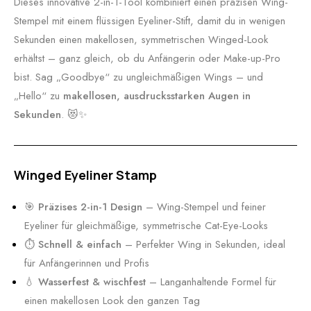
Dieses innovative 2-in-1-Tool kombiniert einen präzisen Wing-
Stempel mit einem flüssigen Eyeliner-Stift, damit du in wenigen
Sekunden einen makellosen, symmetrischen Winged-Look
erhältst – ganz gleich, ob du Anfängerin oder Make-up-Pro
bist. Sag „Goodbye“ zu ungleichmäßigen Wings – und
„Hello“ zu
makellosen, ausdrucksstarken Augen in
Sekunden
. 😻✨
Winged Eyeliner Stamp
🎯
Präzises 2-in-1 Design
– Wing-Stempel und feiner
Eyeliner für gleichmäßige, symmetrische Cat-Eye-Looks
⏱️
Schnell & einfach
– Perfekter Wing in Sekunden, ideal
für Anfängerinnen und Profis
💧
Wasserfest & wischfest
– Langanhaltende Formel für
einen makellosen Look den ganzen Tag