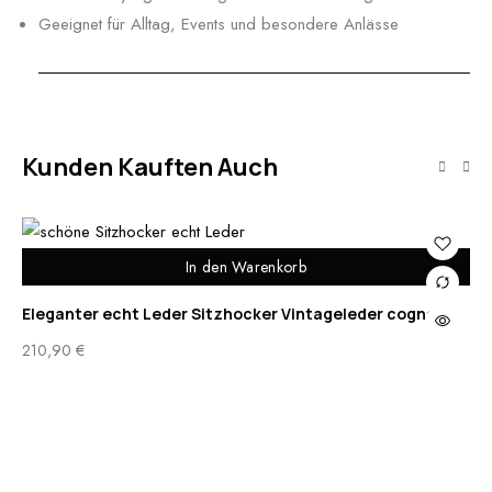
Geeignet für Alltag, Events und besondere Anlässe
Kunden Kauften Auch
In den Warenkorb
Eleganter echt Leder Sitzhocker Vintageleder cognac
Ho
210,90
€
au
35